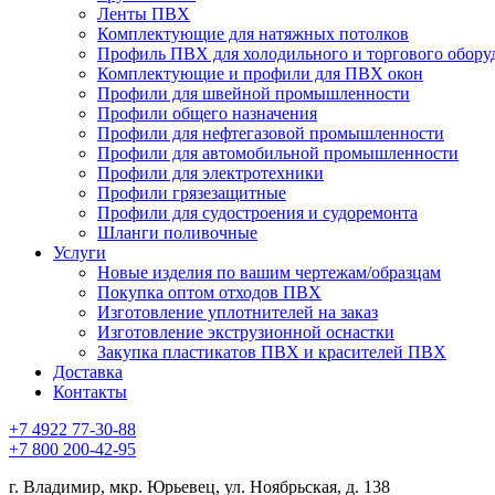
Ленты ПВХ
Комплектующие для натяжных потолков
Профиль ПВХ для холодильного и торгового обору
Комплектующие и профили для ПВХ окон
Профили для швейной промышленности
Профили общего назначения
Профили для нефтегазовой промышленности
Профили для автомобильной промышленности
Профили для электротехники
Профили грязезащитные
Профили для судостроения и судоремонта
Шланги поливочные
Услуги
Новые изделия по вашим чертежам/образцам
Покупка оптом отходов ПВХ
Изготовление уплотнителей на заказ
Изготовление экструзионной оснастки
Закупка пластикатов ПВХ и красителей ПВХ
Доставка
Контакты
+7 4922 77-30-88
+7 800 200-42-95
г. Владимир, мкр. Юрьевец, ул. Ноябрьская, д. 138