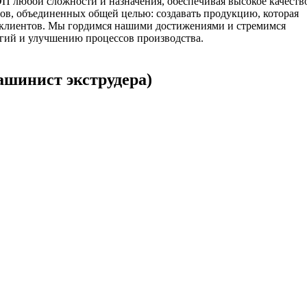
 любой сложности и назначения, обеспечивая высокое качеств
в, объединенных общей целью: создавать продукцию, которая
х клиентов. Мы гордимся нашими достижениями и стремимся
гий и улучшению процессов производства.
ашинист экструдера)