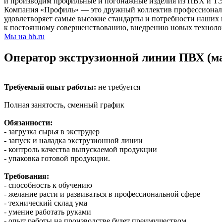
и производим профильные и погонажные изделия из ПВХ и ТЭП
Компания «Профиль» — это дружный коллектив профессионало
удовлетворяет самые высокие стандарты и потребности наши
к постоянному совершенствованию, внедрению новых техноло
Мы на hh.ru
Оператор экструзионной линии ПВХ (м
Требуемый опыт работы:
не требуется
Полная занятость, сменный график
Обязанности:
- загрузка сырья в экструдер
- запуск и наладка экструзионной линии
- контроль качества выпускаемой продукции
- упаковка готовой продукции.
Требования:
- способность к обучению
- желание расти и развиваться в профессиональной сфере
- технический склад ума
- умение работать руками
- опыт работы на производстве будет преимуществом.